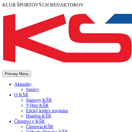
Skip
KLUB ŠPORTOVÝCH REDAKTOROV
to
content
Primary Menu
Aktuality
Správy
O KŠR
Stanovy KŠR
Výbor KŠR
Etický kódex novinára
História KŠR
Členstvo v KŠR
Členovia KŠR
Výhody členstva KŠR