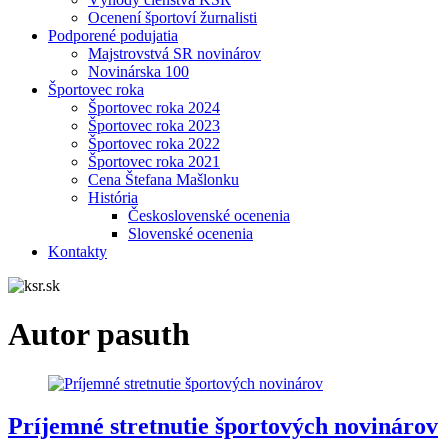
Ocenení športoví žurnalisti
Podporené podujatia
Majstrovstvá SR novinárov
Novinárska 100
Športovec roka
Športovec roka 2024
Športovec roka 2023
Športovec roka 2022
Športovec roka 2021
Cena Štefana Mašlonku
História
Československé ocenenia
Slovenské ocenenia
Kontakty
Autor
pasuth
Príjemné stretnutie športových novinárov