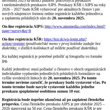
decembra 2025 sa skončí platnosť pracovných preukazov
i medzinárodných preukazov AIPS. Preukazy KŠR i AIPS na roky
2026 – 2027 bude KŠR vybavovať pre aktuálnych členov i pre
nových záujemcov formou online registrácie každého jednotlivca
a zaplatenia príslušných súm do
20. novembra 2025.
On-line registrácia AIPS:
http://www.aipsmedia.com/index.html?
page=survey&q=8
On-line registrácia KŠR:
https://ksr.sk/wp-login.php?
action=register
(používateľské meno v prvej kolónke zadajte bez
diakritiky, v ďalších kolónkach už môžete používať diakritiku).
Ku každej registrácii je potrebné priložiť aj fotografiu vo formáte
jpg.
Každý jednotlivec musí požiadať o členstvo v oboch organizáciách
individuálne vyplnením jednotlivých príslušných formulárov na
vyššie uvedených linkoch do
20. novembra 2025.
Po tomto
termíne nevieme zaručiť, že preukazy budú vystavené včas. Po
tomto termíne bude navyše vystavenie každého jedného
preukazu spoplatnené osobitnou sumou 10 eur.
Registrácia bude úspešne ukončená až po zaplatení členského
príspevku.
Cena členského preukazu AIPS je pre obdobie 2025 –
2026 stanovená na 50 eur. Cena členského preukazu KŠR je pre