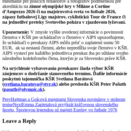
minimálne pre píšucich redaktorov a fotografov podmienkou pre
akreditáciu na
zimné olympijské hry v Miláne a Cortine
d’Ampezzo 2026 či na majstrovstvá sveta vo futbale 2026,
zápasy futbalovej Ligy majstrov, cyklistickú Tour de France či
na jednotlivé preteky Svetového pohára v zjazdovom lyžovaní.
Upozornenie:
V zmysle vyššie uvedenej informácie o povinnosti
členstva v KŠR pre uchádzačov o členstvo v AIPS upozorňujeme,
že uchádzači o preukazy AIPS môžu prísť o zaplatenú sumu 50
EUR, ak sa nestanú členmi, alebo nepredĺžia svoje členstvo v KŠR.
AIPS vystaví pre každého jednotlivca preukaz iba po súhlase svojho
národného kolektívneho člena, ktorým je za Slovensko práve KŠR.
Na urýchlenie vybavovania preukazov žiada výbor KŠR
záujemcov o dodržanie stanoveného termínu. Ďalšie informácie
poskytnú tajomníčka KŠR Svetlana Barátová
(
svetlana.baratova@stvr.sk
) alebo predseda KŠR Peter Pašuth
(
pasuth@olympic.sk
).
Post
Prev
Hajtman a Grácová majstrami Slovenska novinárov v stolnom
tenise
Next
Emma Zapletalová prvýkrát kráľovnou slovenského
navigation
športu, Športovou legendou sú majstri Európy vo futbale 1976
Leave a Reply