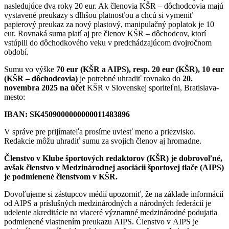
nasledujúce dva roky 20 eur. Ak členovia KŠR – dôchodcovia majú
vystavené preukazy s dlhšou platnosťou a chcú si vymeniť
papierový preukaz za nový plastový, manipulačný poplatok je 10
eur. Rovnaká suma platí aj pre členov KŠR – dôchodcov, ktorí
vstúpili do dôchodkového veku v predchádzajúcom dvojročnom
období.
Sumu vo výške
70 eur (KŠR a AIPS), resp. 20 eur (KŠR), 10 eur
(KŠR – dôchodcovia)
je potrebné uhradiť rovnako do
20.
novembra 2025 na účet
KŠR v Slovenskej sporiteľni, Bratislava-
mesto:
IBAN: SK4509000000000011483896
V správe pre prijímateľa prosíme uviesť meno a priezvisko.
Redakcie môžu uhradiť sumu za svojich členov aj hromadne.
Členstvo v Klube športových redaktorov (KŠR) je dobrovoľné,
avšak členstvo v Medzinárodnej asociácii športovej tlače (AIPS)
je podmienené členstvom v KŠR.
Dovoľujeme si zástupcov médií upozorniť, že na základe informácií
od AIPS a príslušných medzinárodných a národných federácií je
udelenie akreditácie na viaceré významné medzinárodné podujatia
podmienené vlastnením preukazu AIPS. Členstvo v AIPS je