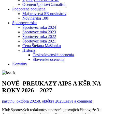
Ocenení športoví žurnalisti
Podporené podujatia
Majstrovstvá SR novinárov
Novinárska 100
Športovec roka
Športovec roka 2024
Športovec roka 2023
Športovec roka 2022
Športovec roka 2021
Cena Štefana Mašlonku
História
Československé ocenenia
Slovenské ocenenia
Kontakty
NOVÉ PREUKAZY AIPS A KŠR NA
ROKY 2026 – 2027
pasuth
8. októbra 2025
8. októbra 2025
Leave a comment
Klub športových redaktorov upozorňuje svojich členov, že 31.