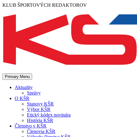
Skip
KLUB ŠPORTOVÝCH REDAKTOROV
to
content
Primary Menu
Aktuality
Správy
O KŠR
Stanovy KŠR
Výbor KŠR
Etický kódex novinára
História KŠR
Členstvo v KŠR
Členovia KŠR
Výhody členstva KŠR