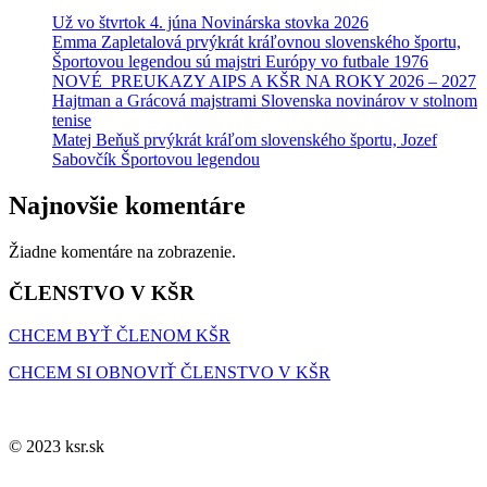
Už vo štvrtok 4. júna Novinárska stovka 2026
Emma Zapletalová prvýkrát kráľovnou slovenského športu,
Športovou legendou sú majstri Európy vo futbale 1976
NOVÉ PREUKAZY AIPS A KŠR NA ROKY 2026 – 2027
Hajtman a Grácová majstrami Slovenska novinárov v stolnom
tenise
Matej Beňuš prvýkrát kráľom slovenského športu, Jozef
Sabovčík Športovou legendou
Najnovšie komentáre
Žiadne komentáre na zobrazenie.
ČLENSTVO V KŠR
CHCEM BYŤ ČLENOM KŠR
CHCEM SI OBNOVIŤ ČLENSTVO V KŠR
© 2023 ksr.sk